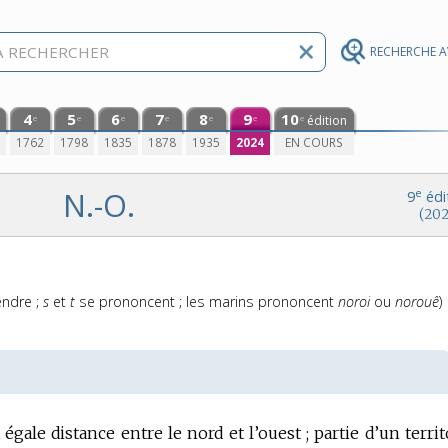
RECHERCHE 
4
5
6
7
8
9
10
édition
e
e
e
e
e
e
e
0
1762
1798
1835
1878
1935
2024
EN COURS
N.-O.
e
9
édi
(202
endre ;
s
et
t
se prononcent ; les marins prononcent
noroi
ou
norouê
)
 égale distance entre le nord et l’ouest ; partie d’un territ