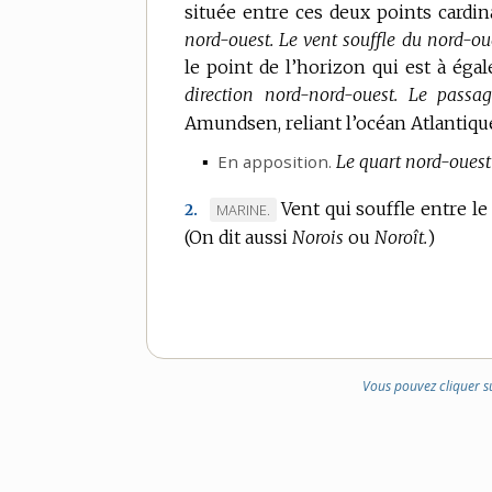
située entre ces deux points cardin
nord-ouest.
Le vent souffle du nord-ou
le point de l’horizon qui est à égal
direction nord-nord-ouest.
Le passag
Amundsen, reliant l’océan Atlantique 
▪
En apposition.
Le quart nord-ouest
Vent qui souffle entre le 
MARQUE
MARINE.
2.
(On dit aussi
DE
Norois
ou
Noroît.
)
DOMAINE
:
Vous pouvez cliquer s