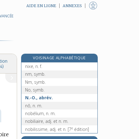
AIDE EN LIGNE
ANNEXES
AVANCÉE
e
nivet, n. m.
[7
édition]
e
nivette, n. f.
[4
édition]
nivoglaciaire, adj.
nivologie, n. f.
nivopluvial, -ale, adj.
VOISINAGE ALPHABÉTIQUE
nivôse, n. m.
tion
nixe, n. f.
4)
nm, symb.
Nm, symb.
No, symb.
N.-O., abrév.
nô, n. m.
nobélium, n. m.
nobiliaire, adj. et n. m.
e
nobilissime, adj. et n.
[7
édition]
oire
noble [I], adj.