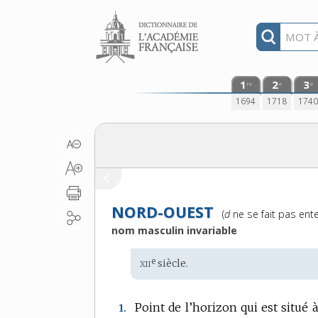
Aller au contenu
1
2
3
re
e
e
1694
1718
174
NORD-OUEST
Prononciation
(
d
ne se fait pas ent
:
nom masculin invariable
xii
e
Étymologie
siècle.
:
Point de l’horizon qui est situé à
1.