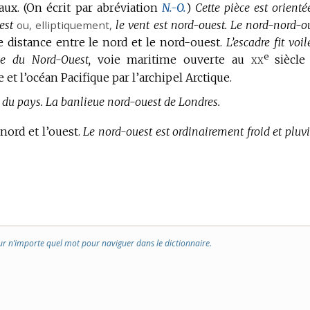
aux.
(On écrit par abréviation
N.-O.
)
Cette pièce est orienté
est
ou,
elliptiquement
,
le vent est nord-ouest.
Le nord-nord-ou
e distance entre le nord et le nord-ouest.
L’escadre fit voi
e
xx
e du Nord-Ouest,
voie maritime ouverte au
siècle
et l’océan Pacifique par l’archipel Arctique.
 du pays.
La banlieue nord-ouest de Londres.
nord et l’ouest.
Le nord-ouest est ordinairement froid et pluvi
ur n’importe quel mot pour naviguer dans le dictionnaire.