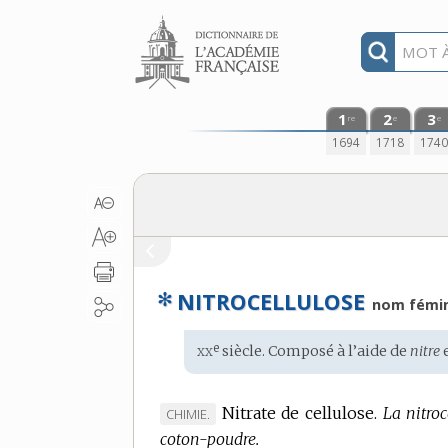
Aller au contenu
1
2
3
re
e
e
1694
1718
174
✻
NITROCELLULOSE
nom fémi
xx
e
Étymologie
siècle. Composé à l’aide de
nitre
:
Nitrate de cellulose.
La nitroc
MARQUE
CHIMIE.
coton-poudre.
DE