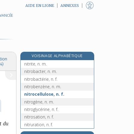
AIDE EN LIGNE
ANNEXES
AVANCÉE
nitrer, v. tr.
nitreux, -euse, adj.
nitrière, n. f.
nitrification, n. f.
nitrifier, v. tr.
VOISINAGE ALPHABÉTIQUE
nitrique, adj.
tion
nitrite, n. m.
4)
nitrobacter, n. m.
nitrobactérie, n. f.
nitrobenzène, n. m.
nitrocellulose, n. f.
nitrogène, n. m.
nitroglycérine, n. f.
nitrosation, n. f.
t du
nitruration, n. f.
nitrure, n. m.