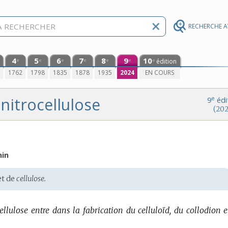
RECHERCHE 
4
5
6
7
8
9
10
édition
e
e
e
e
e
e
e
0
1762
1798
1835
1878
1935
2024
EN COURS
nitrocellulose
e
9
édi
(202
nin
et de
cellulose.
ellulose entre dans la fabrication du celluloïd, du collodion e