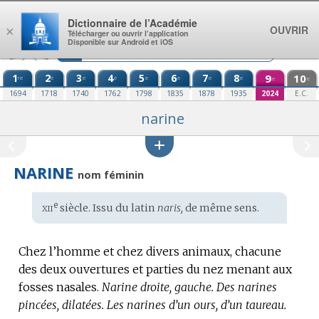
Aller au contenu
Dictionnaire de l’Académie
OUVRIR
×
Télécharger ou ouvrir l’application
Disponible sur Android et iOS
1
2
3
4
5
6
7
8
9
10
re
e
e
e
e
e
e
e
e
e
1694
1718
1740
1762
1798
1835
1878
1935
2024
E.C.
narine
NARINE
nom féminin
xii
e
Étymologie
siècle. Issu du
latin
naris,
de même sens.
:
Chez l’homme et chez divers animaux, chacune
des deux ouvertures et parties du nez menant aux
fosses nasales.
Narine droite, gauche.
Des narines
pincées, dilatées.
Les narines d’un ours, d’un taureau.