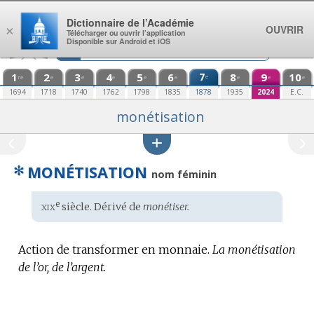
Aller au contenu
Dictionnaire de l’Académie
OUVRIR
×
Télécharger ou ouvrir l’application
Disponible sur Android et iOS
1
2
3
4
5
6
7
8
9
10
e
re
e
e
e
e
e
e
e
e
1694
1718
1740
1762
1798
1835
1878
1935
2024
E.C.
monétisation
✻
MONÉTISATION
nom féminin
xix
e
Étymologie
siècle. Dérivé de
monétiser.
:
Action de transformer en monnaie.
La monétisation
de l’or, de l’argent.