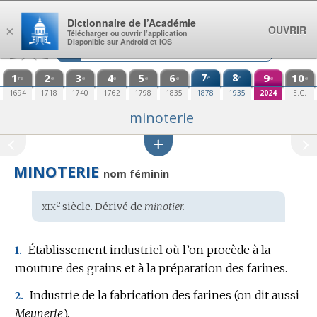
Aller au contenu
Dictionnaire de l’Académie
OUVRIR
×
Télécharger ou ouvrir l’application
Disponible sur Android et iOS
1
2
3
4
5
6
7
8
9
10
e
e
re
e
e
e
e
e
e
e
1694
1718
1740
1762
1798
1835
1878
1935
2024
E.C.
minoterie
MINOTERIE
nom féminin
xix
e
Étymologie
siècle. Dérivé de
minotier.
:
Établissement industriel où l’on procède à la
1.
mouture des grains et à la préparation des farines.
Industrie de la fabrication des farines (on dit aussi
2.
Meunerie
).