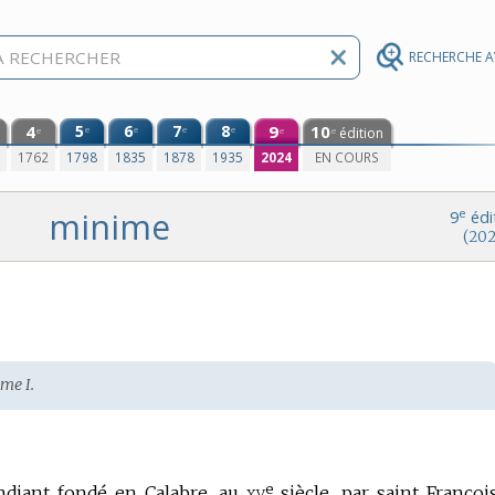
RECHERCHE 
4
5
6
7
8
9
10
e
e
e
e
édition
e
e
e
0
1762
1798
1835
1878
1935
2024
EN COURS
minime
e
9
édi
(202
me I.
e
xv
endiant fondé en Calabre, au
siècle, par saint Françoi