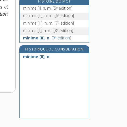
HISTOIRE DU MOT
ministériat, n. m.
l et
e
minime [I], n. m.
[5
édition]
ministériel, -ielle, adj.
tion
e
minime [III], n. m.
[6
édition]
e
ministériellement, adv.
[7
édition]
e
minime [III], n. m.
[7
édition]
ministrable, adj.
e
minime [II], n. m.
[8
édition]
e
minime [II], n.
[9
édition]
HISTORIQUE DE CONSULTATION
minime [II], n.