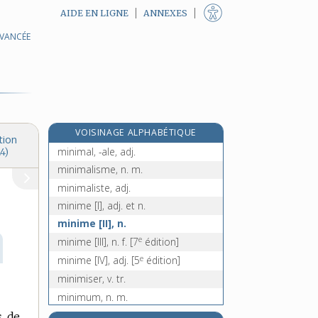
AIDE EN LIGNE
ANNEXES
AVANCÉE
miniaturiser, v. tr.
miniaturiste, n.
minier, -ière, adj. et n. f.
minigolf, n. m.
minima [I], n. m. pl.
VOISINAGE ALPHABÉTIQUE
minima (a) [II], loc. adv.
tion
minimal, -ale, adj.
4)
minimalisme, n. m.
minimaliste, adj.
minime [I], adj. et n.
minime [II], n.
e
minime [III], n. f.
[7
édition]
e
minime [IV], adj.
[5
édition]
minimiser, v. tr.
minimum, n. m.
ministère, n. m.
s de