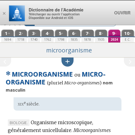
Aller au contenu
Dictionnaire de l’Académie
OUVRIR
×
Télécharger ou ouvrir l’application
Disponible sur Android et iOS
1
2
3
4
5
6
7
8
9
10
re
e
e
e
e
e
e
e
e
e
1694
1718
1740
1762
1798
1835
1878
1935
2024
E.C.
microorganisme
✻
MICROORGANISME
MICRO-
ou
ORGANISME
nom
(
pluriel
Micro-organismes
)
masculin
xix
e
Étymologie
siècle.
:
Organisme microscopique,
MARQUE
BIOLOGIE.
généralement unicellulaire.
DE
Microorganismes