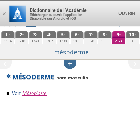
Aller au contenu
Dictionnaire de l’Académie
OUVRIR
×
Télécharger ou ouvrir l’application
Disponible sur Android et iOS
1
2
3
4
5
6
7
8
9
10
re
e
e
e
e
e
e
e
e
e
1694
1718
1740
1762
1798
1835
1878
1935
2024
E.C.
mésoderme
✻
MÉSODERME
nom masculin
■
Voir
Mésoblaste
.