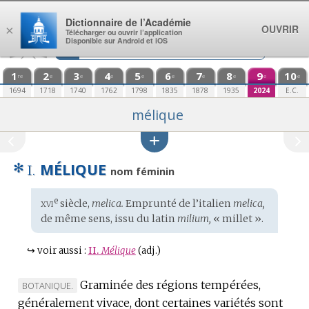
Aller au contenu
Dictionnaire de l’Académie
OUVRIR
×
Télécharger ou ouvrir l’application
Disponible sur Android et iOS
1
2
3
4
5
6
7
8
9
10
re
e
e
e
e
e
e
e
e
e
1694
1718
1740
1762
1798
1835
1878
1935
2024
E.C.
mélique
✻
MÉLIQUE
I.
nom féminin
xvi
e
Étymologie
siècle,
melica.
Emprunté de l’
italien
melica,
:
de même sens, issu du
latin
milium,
« millet ».
↪
voir aussi :
II.
Mélique
(adj.)
Graminée des régions tempérées,
MARQUE
BOTANIQUE.
généralement vivace, dont certaines variétés sont
DE