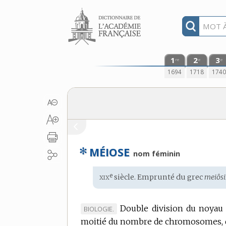
Aller au contenu
1
2
3
re
e
e
1694
1718
174
✻
MÉIOSE
nom féminin
xix
e
Étymologie
siècle. Emprunté du
grec
meiôsi
:
Double division du noyau 
MARQUE
BIOLOGIE.
moitié du nombre de chromosomes, 
DE