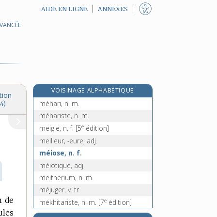
AIDE EN LIGNE
ANNEXES
AVANCÉE
mégissier, -ière, n.
e
mègle, n. f.
[5
édition]
mégohm, n. m.
mégot, n. m.
mégoter, v. intr.
VOISINAGE ALPHABÉTIQUE
méharée, n. f.
tion
méhari, n. m.
4)
méhariste, n. m.
e
meigle, n. f.
[5
édition]
meilleur, -eure, adj.
méiose, n. f.
méiotique, adj.
meitnerium, n. m.
méjuger, v. tr.
n de
e
mékhitariste, n. m.
[7
édition]
ules
mél., abrév.