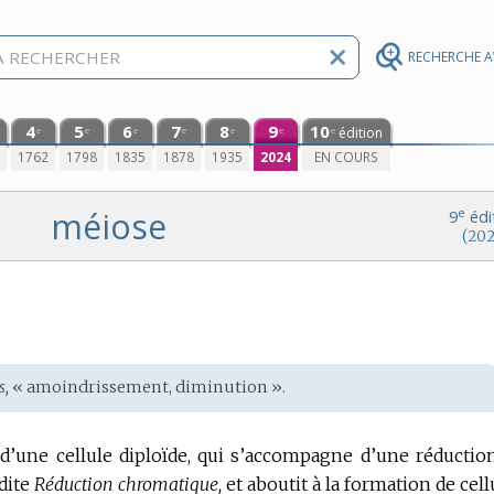
RECHERCHE 
4
5
6
7
8
9
10
édition
e
e
e
e
e
e
e
0
1762
1798
1835
1878
1935
2024
EN COURS
méiose
e
9
édi
(202
s,
« amoindrissement, diminution ».
d’une cellule diploïde, qui s’accompagne d’une réductio
dite
Réduction chromatique,
et aboutit à la formation de cell