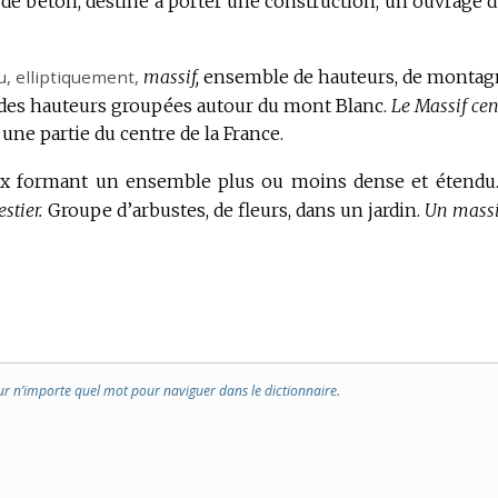
e béton, destiné à porter une construction, un ouvrage d’
u,
elliptiquement
,
massif,
ensemble de hauteurs, de montag
des hauteurs groupées autour du mont Blanc.
Le Massif cen
ne partie du centre de la France.
ux formant un ensemble plus ou moins dense et étendu
stier.
Groupe d’arbustes, de fleurs, dans un jardin.
Un massi
ur n’importe quel mot pour naviguer dans le dictionnaire.