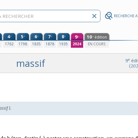
RECHERCHE 
4
5
6
7
8
9
10
e
e
e
e
e
édition
e
e
0
1762
1798
1835
1878
1935
2024
EN COURS
massif
e
9
édi
(202
ssif I.