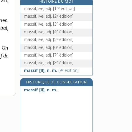
art,
HISTOIRE DU MOT
e
massorètes, n. m. pl.
[7
édition]
re
massif, ive, adj.
[1
édition]
e
massorétique, adj.
[7
édition]
e
massif, ive, adj.
[2
édition]
nes.
massue, n. f.
e
massif, ive, adj.
[3
édition]
tral,
mastaba, n. m.
e
massif, ive, adj.
[4
édition]
e
massif, ive, adj.
[5
édition]
e
massif, ive, adj.
[6
édition]
.
Un
e
massif, ive, adj.
[7
édition]
f de
e
massif, ive, adj.
[8
édition]
e
massif [II], n. m.
[9
édition]
HISTORIQUE DE CONSULTATION
massif [II], n. m.