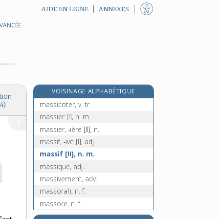
AIDE EN LIGNE
ANNEXES
AVANCÉE
masséter, n. m.
massette, n. f.
masseur, -euse, n.
masseur-kinésithérapeute, n.
massicot [I], n. m.
VOISINAGE ALPHABÉTIQUE
massicot [II], n. m.
tion
massicoter, v. tr.
4)
massier [I], n. m.
massier, -ière [II], n.
massif, -ive [I], adj.
massif [II], n. m.
massique, adj.
massivement, adv.
massorah, n. f.
massore, n. f.
massorète, n. m.