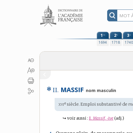
Aller au contenu
1
2
3
re
e
e
1694
1718
174
✻
MASSIF
II.
nom masculin
xvi
e
Étymologie
siècle. Emploi substantivé de
ma
:
↪
voir aussi :
I.
Massif, ‑ive
(adj.)