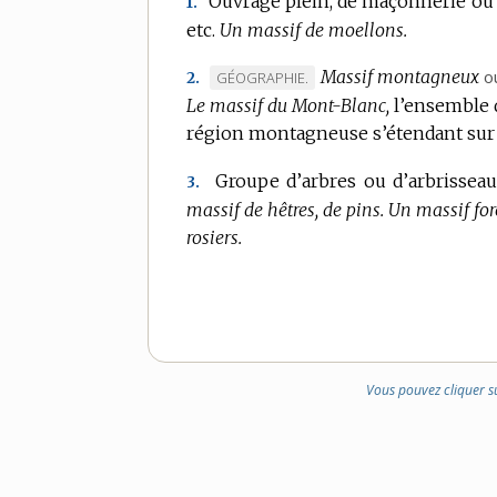
Ouvrage plein, de maçonnerie ou d
1.
etc.
Un massif de moellons.
Massif montagneux
o
MARQUE
GÉOGRAPHIE.
2.
Le massif du Mont-Blanc,
DE
l’ensemble 
région montagneuse s’étendant sur u
DOMAINE
:
Groupe d’arbres ou d’arbrissea
3.
massif de hêtres, de pins.
Un massif fore
rosiers.
Vous pouvez cliquer s