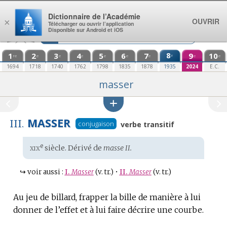
Aller au contenu
Dictionnaire de l’Académie
OUVRIR
×
Télécharger ou ouvrir l’application
Disponible sur Android et iOS
1
2
3
4
5
6
7
8
9
10
e
re
e
e
e
e
e
e
e
e
1694
1718
1740
1762
1798
1835
1878
1935
2024
E.C.
masser
MASSER
III.
conjugaison
verbe transitif
xix
e
Étymologie
siècle. Dérivé de
masse II.
:
↪
voir aussi :
I.
Masser
(v. tr.)
•
II.
Masser
(v. tr.)
Au jeu de billard, frapper la bille de manière à lui
donner de l’effet et à lui faire décrire une courbe.