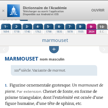
Aller au contenu
Dictionnaire de l’Académie
OUVRIR
×
Télécharger ou ouvrir l’application
Disponible sur Android et iOS
1
2
3
4
5
6
7
8
9
10
re
e
e
e
e
e
e
e
e
e
1694
1718
1740
1762
1798
1835
1878
1935
2024
E.C.
marmouset
MARMOUSET
nom masculin
xiii
e
Étymologie
siècle. Variante de
marmot.
:
Figurine ornementale grotesque.
Un marmouset de
1.
pierre.
Par extension.
Chenet de fonte, en forme de
prisme triangulaire, dont l’extrémité est ornée d’une
figure humaine, d’une tête de sphinx, etc.