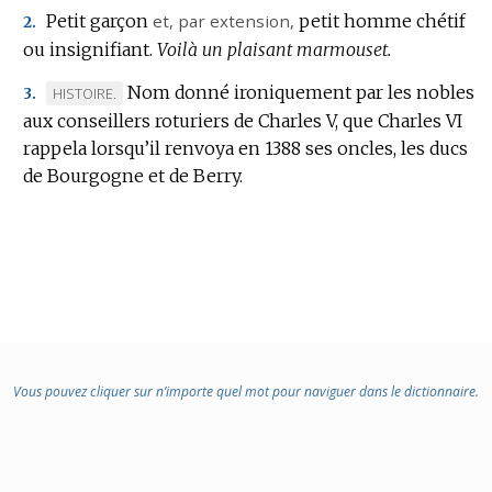
Petit garçon
et,
par extension
,
petit homme chétif
2.
ou insignifiant.
Voilà un plaisant marmouset.
Nom donné ironiquement par les nobles
MARQUE
HISTOIRE.
3.
aux conseillers roturiers de Charles V, que Charles VI
DE
rappela lorsqu’il renvoya en 1388 ses oncles, les ducs
DOMAINE
de Bourgogne et de Berry.
:
Vous pouvez cliquer sur n’importe quel mot pour naviguer dans le dictionnaire.