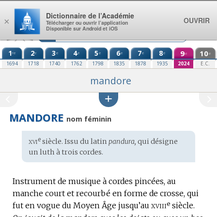
Aller au contenu
Dictionnaire de l’Académie
OUVRIR
×
Télécharger ou ouvrir l’application
Disponible sur Android et iOS
1
2
3
4
5
6
7
8
9
10
re
e
e
e
e
e
e
e
e
e
1694
1718
1740
1762
1798
1835
1878
1935
2024
E.C.
mandore
MANDORE
nom féminin
xvi
e
Étymologie
siècle. Issu du
latin
pandura,
qui désigne
:
un luth à trois cordes.
Instrument de musique à cordes pincées, au
manche court et recourbé en forme de crosse, qui
e
xviii
fut en vogue du Moyen Âge jusqu’au
siècle.