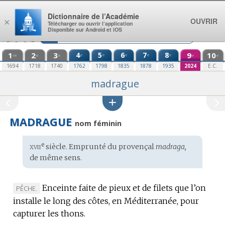
Aller au contenu
Dictionnaire de l’Académie
OUVRIR
×
Télécharger ou ouvrir l’application
Disponible sur Android et iOS
1
2
3
4
5
6
7
8
9
10
e
e
e
e
e
re
e
e
e
e
1694
1718
1740
1762
1798
1835
1878
1935
2024
E.C.
madrague
MADRAGUE
nom féminin
xvii
e
Étymologie
siècle. Emprunté du
provençal
madraga,
:
de même sens.
Enceinte faite de pieux et de filets que l’on
MARQUE
PÊCHE.
installe le long des côtes, en Méditerranée, pour
DE
capturer les thons.
DOMAINE