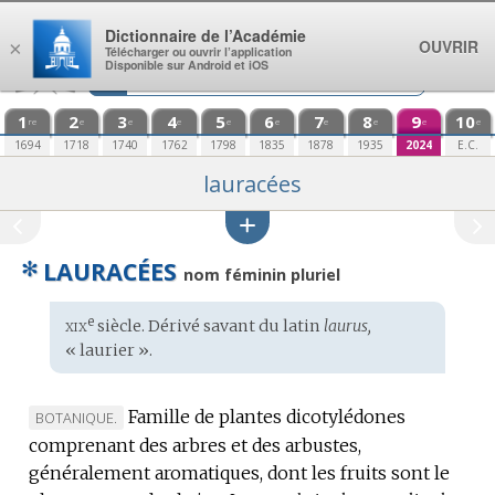
Aller au contenu
Dictionnaire de l’Académie
OUVRIR
×
Télécharger ou ouvrir l’application
Disponible sur Android et iOS
1
2
3
4
5
6
7
8
9
10
re
e
e
e
e
e
e
e
e
e
1694
1718
1740
1762
1798
1835
1878
1935
2024
E.C.
lauracées
✻
LAURACÉES
nom féminin pluriel
xix
e
Étymologie
siècle. Dérivé savant du
latin
laurus,
:
« laurier ».
Famille de plantes dicotylédones
MARQUE
BOTANIQUE.
comprenant des arbres et des arbustes,
DE
généralement aromatiques, dont les fruits sont le
DOMAINE