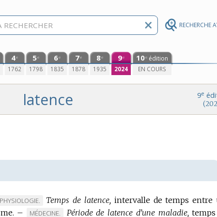
RECHERCHE 
4
5
6
7
8
9
10
édition
e
e
e
e
e
e
e
0
1762
1798
1835
1878
1935
2024
EN COURS
latence
e
9
édi
(202
Temps de latence,
intervalle de temps entre
MARQUE
PHYSIOLOGIE.
sme.
DE
–
Période de latence d’une maladie,
temps
MARQUE
MÉDECINE.