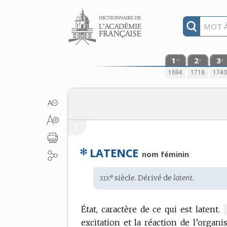
Aller au contenu
1
2
3
re
e
e
1694
1718
174
✻
LATENCE
nom féminin
xix
e
Étymologie
siècle. Dérivé de
latent.
:
État, caractère de ce qui est latent.
excitation et la réaction de l’organi