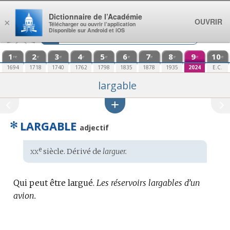
Aller au contenu
Dictionnaire de l’Académie
OUVRIR
×
Télécharger ou ouvrir l’application
Disponible sur Android et iOS
1
2
3
4
5
6
7
8
9
10
re
e
e
e
e
e
e
e
e
e
1694
1718
1740
1762
1798
1835
1878
1935
2024
E.C.
largable
✻
LARGABLE
adjectif
xx
e
Étymologie
siècle. Dérivé de
larguer.
:
Qui peut être largué.
Les réservoirs largables d’un
avion.