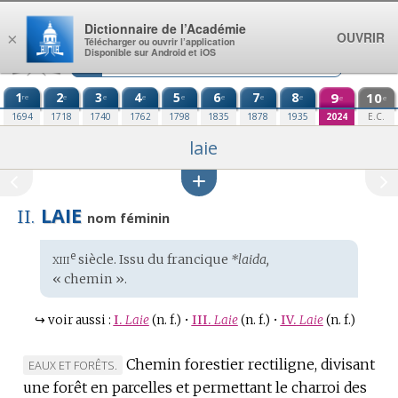
Aller au contenu
Dictionnaire de l’Académie
OUVRIR
×
Télécharger ou ouvrir l’application
Disponible sur Android et iOS
1
2
3
4
5
6
7
8
9
10
re
e
e
e
e
e
e
e
e
e
1694
1718
1740
1762
1798
1835
1878
1935
2024
E.C.
laie
LAIE
II.
nom féminin
xiii
e
Étymologie
siècle. Issu du
francique
*laida,
:
« chemin ».
↪
voir aussi :
I.
Laie
(n. f.)
•
III.
Laie
(n. f.)
•
IV.
Laie
(n. f.)
Chemin forestier rectiligne, divisant
MARQUE
EAUX ET FORÊTS.
une forêt en parcelles et permettant le charroi des
DE