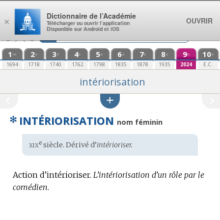
Aller au contenu
Dictionnaire de l’Académie
OUVRIR
×
Télécharger ou ouvrir l’application
Disponible sur Android et iOS
1
2
3
4
5
6
7
8
9
10
re
e
e
e
e
e
e
e
e
e
1694
1718
1740
1762
1798
1835
1878
1935
2024
E.C.
intériorisation
✻
INTÉRIORISATION
nom féminin
xix
e
Étymologie
siècle. Dérivé d’
intérioriser.
:
Action d’intérioriser.
L’intériorisation d’un rôle par le
comédien.