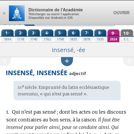
Aller au contenu
Dictionnaire de l’Académie
OUVRIR
×
Télécharger ou ouvrir l’application
Disponible sur Android et iOS
1
2
3
4
5
6
7
8
9
10
re
e
e
e
e
e
e
e
e
e
1694
1718
1740
1762
1798
1835
1878
1935
2024
E.C.
insensé, -ée
INSENSÉ, INSENSÉE
adjectif
xv
e
Étymologie
siècle. Emprunté du
latin ecclésiastique
:
insensatus,
« qui n’est pas sensé ».
Qui n’est pas sensé ; dont les actes ou les discours
1.
sont contraires au bon sens, à la raison.
Il faut être
insensé pour parler ainsi, pour se conduire ainsi.
Qui