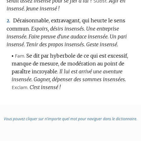
serait assez insensé pour se fier à lui ?
Subst.
Agir en
insensé.
Jeune insensé !
Déraisonnable, extravagant, qui heurte le sens
2.
commun.
Espoirs, désirs insensés.
Une entreprise
insensée.
Faire preuve d’une audace insensée.
Un pari
insensé.
Tenir des propos insensés.
Geste insensé.
▪
Fam.
Se dit par hyberbole de ce qui est excessif,
manque de mesure, de modération au point de
paraître incroyable.
Il lui est arrivé une aventure
insensée.
Gagner, dépenser des sommes insensées.
Exclam.
C’est insensé !
Vous pouvez cliquer sur n’importe quel mot pour naviguer dans le dictionnaire.