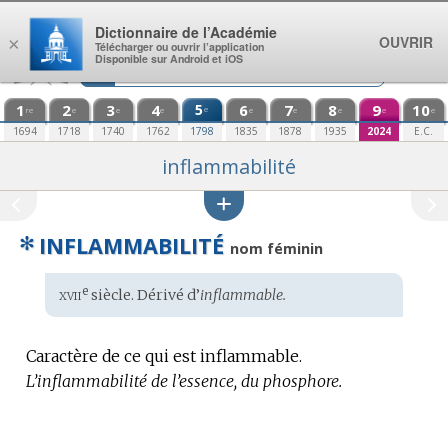
Aller au contenu
Dictionnaire de l’Académie
OUVRIR
×
Télécharger ou ouvrir l’application
Disponible sur Android et iOS
1
2
3
4
5
6
7
8
9
10
e
re
e
e
e
e
e
e
e
e
1694
1718
1740
1762
1798
1835
1878
1935
2024
E.C.
inflammabilité
✻
INFLAMMABILITÉ
nom féminin
xvii
e
Étymologie
siècle. Dérivé d’
inflammable.
:
Caractère de ce qui est inflammable.
L’inflammabilité de l’essence, du phosphore.