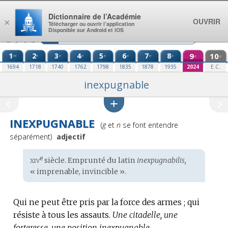
Aller au contenu
Dictionnaire de l’Académie
OUVRIR
×
Télécharger ou ouvrir l’application
Disponible sur Android et iOS
1
2
3
4
5
6
7
8
9
10
re
e
e
e
e
e
e
e
e
e
1694
1718
1740
1762
1798
1835
1878
1935
2024
E.C.
inexpugnable
INEXPUGNABLE
Prononciation
(
g
et
n
se font entendre
:
séparément)
adjectif
xiv
e
Étymologie
siècle. Emprunté du
latin
inexpugnabilis,
:
« imprenable, invincible ».
Qui ne peut être pris par la force des armes ; qui
résiste à tous les assauts.
Une citadelle, une
forteresse, une position inexpugnable.