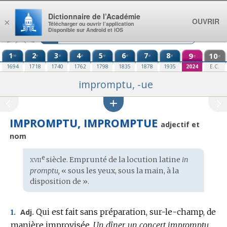
Aller au contenu
Dictionnaire de l’Académie
OUVRIR
×
Télécharger ou ouvrir l’application
Disponible sur Android et iOS
1
2
3
4
5
6
7
8
9
10
re
e
e
e
e
e
e
e
e
e
1694
1718
1740
1762
1798
1835
1878
1935
2024
E.C.
impromptu, -ue
IMPROMPTU, IMPROMPTUE
adjectif et
nom
xvii
e
Étymologie
siècle. Emprunté de la locution
latine
in
:
promptu,
« sous les yeux, sous la main, à la
disposition de ».
Qui est fait sans préparation, sur-le-champ, de
Adj.
1.
manière improvisée.
Un dîner, un concert impromptu.