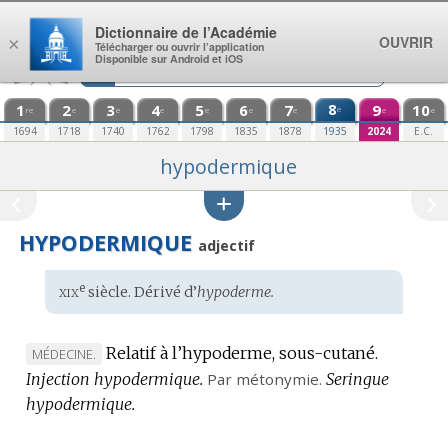
Aller au contenu
Dictionnaire de l’Académie
OUVRIR
×
Télécharger ou ouvrir l’application
Disponible sur Android et iOS
1
2
3
4
5
6
7
8
9
10
e
re
e
e
e
e
e
e
e
e
1694
1718
1740
1762
1798
1835
1878
1935
2024
E.C.
hypodermique
HYPODERMIQUE
adjectif
xix
e
Étymologie
siècle. Dérivé d’
hypoderme.
:
Relatif à l’hypoderme, sous-cutané.
MARQUE
MÉDECINE.
Injection hypodermique.
DE
Par métonymie.
Seringue
hypodermique.
DOMAINE
: