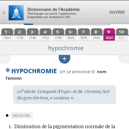
Aller au contenu
Dictionnaire de l’Académie
OUVRIR
×
Télécharger ou ouvrir l’application
Disponible sur Android et iOS
1
2
3
4
5
6
7
8
9
10
re
e
e
e
e
e
e
e
e
e
1694
1718
1740
1762
1798
1835
1878
1935
2024
E.C.
hypochromie
✻
HYPOCHROMIE
Prononciation
(
ch
se prononce
k
)
nom
:
féminin
xx
e
Étymologie
siècle. Composé d’
hypo‑
et de
‑chromie,
tiré
:
du
grec
khrôma,
« couleur ».
■
MARQUE
MÉDECINE.
DE
Diminution de la pigmentation normale de la
1.