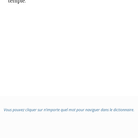
temple.
DE
DOMAINE
:
Vous pouvez cliquer sur n’importe quel mot pour naviguer dans le dictionnaire.