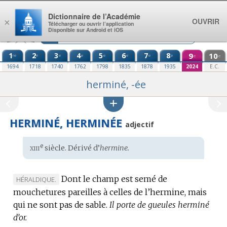
Aller au contenu
Dictionnaire de l’Académie
OUVRIR
×
Télécharger ou ouvrir l’application
Disponible sur Android et iOS
1
2
3
4
5
6
7
8
9
10
re
e
e
e
e
e
e
e
e
e
1694
1718
1740
1762
1798
1835
1878
1935
2024
E.C.
herminé, -ée
HERMINÉ, HERMINÉE
adjectif
xiii
e
Étymologie
siècle. Dérivé d’
hermine.
:
Dont le champ est semé de
MARQUE
HÉRALDIQUE.
mouchetures pareilles à celles de l’hermine, mais
DE
qui ne sont pas de sable.
DOMAINE
Il porte de gueules herminé
d’or.
: