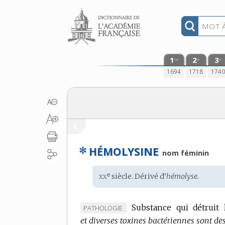
Aller au contenu
1
2
3
re
e
e
1694
1718
174
✻
HÉMOLYSINE
nom féminin
xx
e
Étymologie
siècle. Dérivé d’
hémolyse.
:
Substance qui détruit
MARQUE
PATHOLOGIE.
et diverses toxines bactériennes sont d
DE