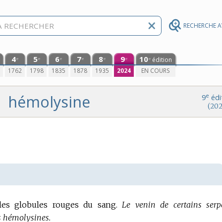
RECHERCHE 
4
5
6
7
8
9
10
édition
e
e
e
e
e
e
e
0
1762
1798
1835
1878
1935
2024
EN COURS
hémolysine
e
9
édi
(202
 les globules rouges du sang.
Le venin de certains serp
es hémolysines.