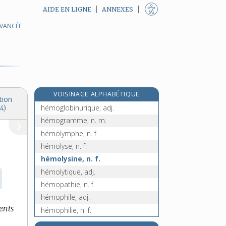
AIDE EN LIGNE
ANNEXES
AVANCÉE
hémodynamique, n. f. et adj.
hémodynamomètre, n. m.
hémoglobine, n. f.
hémoglobinopathie, n. f.
hémoglobinose, n. f.
VOISINAGE ALPHABÉTIQUE
hémoglobinurie, n. f.
tion
hémoglobinurique, adj.
4)
hémogramme, n. m.
hémolymphe, n. f.
hémolyse, n. f.
hémolysine, n. f.
hémolytique, adj.
hémopathie, n. f.
hémophile, adj.
ents
hémophilie, n. f.
e
hémoptoïque, adj.
[7
édition]