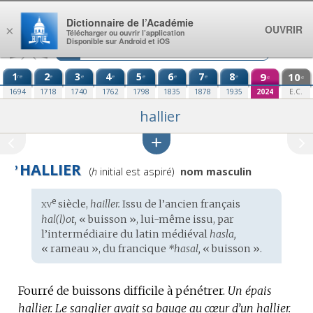
Aller au contenu
Dictionnaire de l’Académie
OUVRIR
×
Télécharger ou ouvrir l’application
Disponible sur Android et iOS
1
2
3
4
5
6
7
8
9
10
re
e
e
e
e
e
e
e
e
e
1694
1718
1740
1762
1798
1835
1878
1935
2024
E.C.
hallier
HALLIER
Prononciation
’
(
h
initial est aspiré)
nom masculin
:
xv
e
Étymologie
siècle,
hailler.
Issu de l’
ancien français
:
hal(l)ot,
« buisson », lui-même issu, par
l’intermédiaire du
latin médiéval
hasla,
« rameau », du
francique
*hasal,
« buisson ».
Fourré de buissons difficile à pénétrer.
Un épais
hallier.
Le sanglier avait sa bauge au cœur d’un hallier.