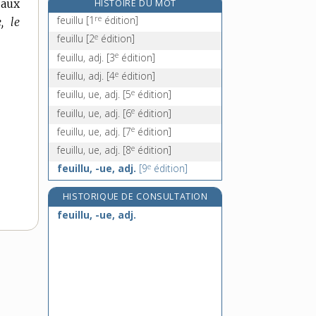
 aux
HISTOIRE DU MOT
feutrable, adj.
re
feuillu
[1
édition]
, le
feutrage, n. m.
e
feuillu
[2
édition]
feutre, n. m.
e
feuillu, adj.
[3
édition]
feutrer, v. tr. et intr. ou pron.
e
feuillu, adj.
[4
édition]
e
feuillu, ue, adj.
[5
édition]
e
feuillu, ue, adj.
[6
édition]
e
feuillu, ue, adj.
[7
édition]
e
feuillu, ue, adj.
[8
édition]
e
feuillu, -ue, adj.
[9
édition]
HISTORIQUE DE CONSULTATION
feuillu, -ue, adj.