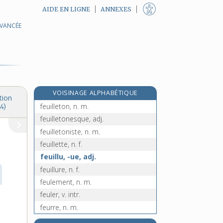
AIDE EN LIGNE
ANNEXES
AVANCÉE
feuilleret, n. m.
feuillet, n. m.
feuilletage, n. m.
feuilleté, -ée, adj.
feuilleter, v. tr.
VOISINAGE ALPHABÉTIQUE
feuilletis, n. m.
tion
feuilleton, n. m.
4)
feuilletonesque, adj.
feuilletoniste, n. m.
feuillette, n. f.
feuillu, -ue, adj.
feuillure, n. f.
feulement, n. m.
feuler, v. intr.
feurre, n. m.
e
feurs, n. m. pl.
[4
édition]