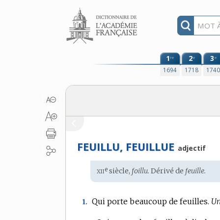
Aller au contenu
1
2
3
re
e
e
1694
1718
174
FEUILLU, FEUILLUE
adjectif
xii
e
Étymologie
siècle,
foillu.
Dérivé de
feuille.
:
Qui porte beaucoup de feuilles.
Un
1.