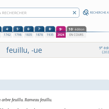
RECHERCHE 
4
5
6
7
8
9
10
e
e
e
e
e
édition
e
e
0
1762
1798
1835
1878
1935
2024
EN COURS
feuillu, -ue
e
9
édi
(202
 arbre feuillu.
Rameau feuillu.