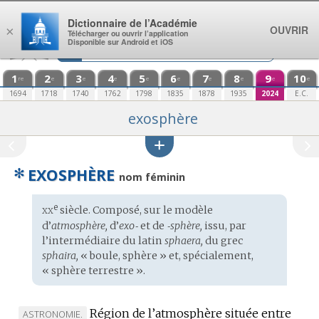
Aller au contenu
Dictionnaire de l’Académie
OUVRIR
×
Télécharger ou ouvrir l’application
Disponible sur Android et iOS
1
2
3
4
5
6
7
8
9
10
re
e
e
e
e
e
e
e
e
e
1694
1718
1740
1762
1798
1835
1878
1935
2024
E.C.
exosphère
✻
EXOSPHÈRE
nom féminin
xx
e
Étymologie
siècle. Composé, sur le modèle
:
d’
atmosphère,
d’
exo‑
et de
‑sphère,
issu, par
l’intermédiaire du
latin
sphaera,
du
grec
sphaira,
« boule, sphère » et, spécialement,
« sphère terrestre ».
Région de l’atmosphère située entre
MARQUE
ASTRONOMIE.