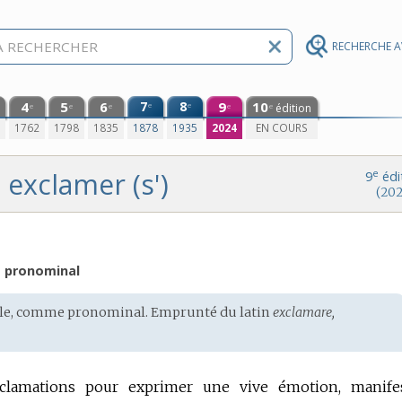
RECHERCHE 
4
5
6
7
8
9
10
e
e
édition
e
e
e
e
e
0
1762
1798
1835
1878
1935
2024
EN COURS
exclamer (s')
e
9
édi
(202
e pronominal
cle, comme pronominal. Emprunté du
latin
exclamare,
clamations pour exprimer une vive émotion, manife