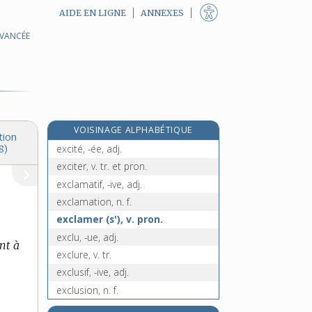
AIDE EN LIGNE
ANNEXES
AVANCÉE
excitabilité, n. f.
excitable, adj.
excitant, -ante, adj. et n.
excitateur, -trice, adj. et n.
e
excitatif, ive, adj.
[7
édition]
VOISINAGE ALPHABÉTIQUE
excitation, n. f.
tion
excité, -ée, adj.
8)
exciter, v. tr. et pron.
exclamatif, -ive, adj.
exclamation, n. f.
exclamer (s'), v. pron.
exclu, -ue, adj.
nt à
exclure, v. tr.
exclusif, -ive, adj.
exclusion, n. f.
exclusive, n. f.