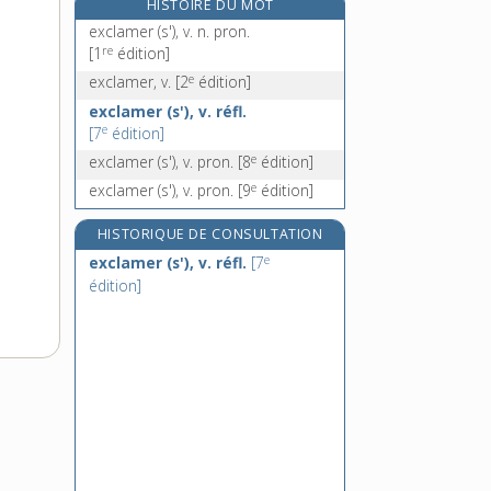
HISTOIRE DU MOT
exclusivement, adv.
exclamer (s'), v. n. pron.
exclusivisme, n. m.
re
[1
édition]
exclusivité, n. f.
e
exclamer, v.
[2
édition]
excommunication, n. f.
exclamer (s'), v. réfl.
e
[7
édition]
e
exclamer (s'), v. pron.
[8
édition]
e
exclamer (s'), v. pron.
[9
édition]
HISTORIQUE DE CONSULTATION
e
exclamer (s'), v. réfl.
[7
édition]