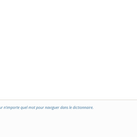
ur n’importe quel mot pour naviguer dans le dictionnaire.