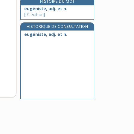
HISTOIRE DU MOT
eunuchisme, n. m.
eugéniste, adj. et n.
eunuque, n. m.
e
[9
édition]
eupatoire, n. f.
HISTORIQUE DE CONSULTATION
euphémique, adj.
eugéniste, adj. et n.