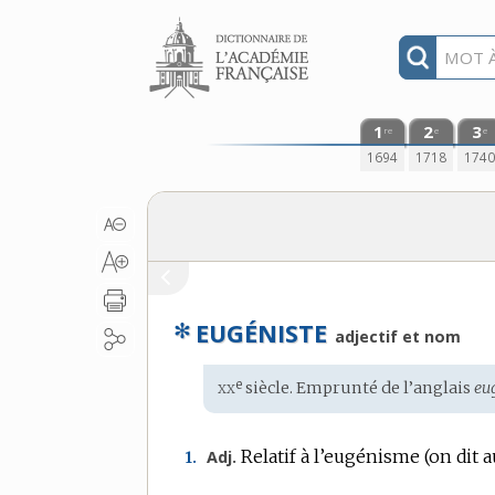
Aller au contenu
1
2
3
re
e
e
1694
1718
174
✻
EUGÉNISTE
adjectif et nom
xx
e
Étymologie
siècle. Emprunté de l’
anglais
eu
:
Relatif à l’eugénisme (on dit 
Adj.
1.