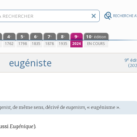
RECHERCHE 
4
5
6
7
8
9
10
édition
e
e
e
e
e
e
e
0
1762
1798
1835
1878
1935
2024
EN COURS
eugéniste
e
9
édi
(202
genist,
de même sens, dérivé de
eugenism,
« eugénisme ».
aussi
Eugénique
).