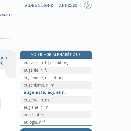
AIDE EN LIGNE
ANNEXES
AVANCÉE
e
eucraisie, n. f.
[7
édition]
eudémonisme, n. m.
eudiomètre, n. m.
eudiométrie, n. f.
eudiométrique, adj.
VOISINAGE ALPHABÉTIQUE
eudiste, n. m.
tion
e
eufraise, n. f.
[7
édition]
4)
eugénie, n. f.
eugénique, n. f. et adj.
eugénisme, n. m.
eugéniste, adj. et n.
eugénol, n. m.
euglène, n. m.
euh !, interj.
eulogie, n. f.
e
euménide, n. f.
[7
édition]