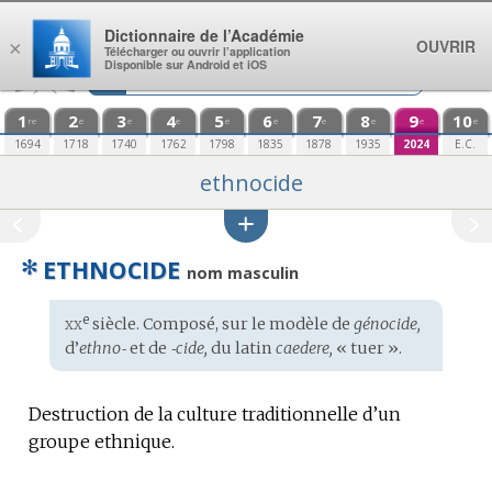
Aller au contenu
Dictionnaire de l’Académie
OUVRIR
×
Télécharger ou ouvrir l’application
Disponible sur Android et iOS
1
2
3
4
5
6
7
8
9
10
re
e
e
e
e
e
e
e
e
e
1694
1718
1740
1762
1798
1835
1878
1935
2024
E.C.
ethnocide
✻
ETHNOCIDE
nom masculin
xx
e
Étymologie
siècle. Composé, sur le modèle de
génocide,
:
d’
ethno‑
et de
‑cide,
du
latin
caedere,
« tuer ».
Destruction de la culture traditionnelle d’un
groupe ethnique.