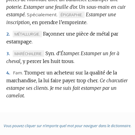
poterie.
Estamper une feuille d’or.
Un sous-main en cuir
estampé.
Spécialement.
Estamper une
MARQUE
ÉPIGRAPHIE.
inscription,
en prendre l’empreinte.
DE
DOMAINE
Façonner une pièce de métal par
MARQUE
MÉTALLURGIE.
2.
:
estampage.
DE
DOMAINE
Syn. d’
Étamper.
Estamper un fer à
MARQUE
MARÉCHALERIE.
3.
:
cheval,
DE
y percer les huit trous.
DOMAINE
Fam.
Tromper un acheteur sur la qualité de la
4.
:
marchandise, la lui faire payer trop cher.
Ce charcutier
estampe ses clients.
Je me suis fait estamper par un
camelot.
Vous pouvez cliquer sur n’importe quel mot pour naviguer dans le dictionnaire.