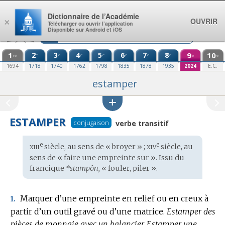
Aller au contenu
Dictionnaire de l’Académie
OUVRIR
×
Télécharger ou ouvrir l’application
Disponible sur Android et iOS
1
2
3
4
5
6
7
8
9
10
e
e
e
e
e
e
e
re
e
e
1694
1718
1740
1762
1798
1835
1878
1935
2024
E.C.
estamper
ESTAMPER
conjugaison
verbe transitif
xiii
xiv
e
e
Étymologie
siècle, au sens de « broyer » ;
siècle, au
:
sens de « faire une empreinte sur ». Issu du
francique
*stampôn,
« fouler, piler ».
Marquer d’une empreinte en relief ou en creux à
1.
partir d’un outil gravé ou d’une matrice.
Estamper des
pièces de monnaie avec un balancier.
Estamper une