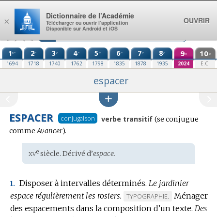
Aller au contenu
Dictionnaire de l’Académie
OUVRIR
×
Télécharger ou ouvrir l’application
Disponible sur Android et iOS
1
2
3
4
5
6
7
8
9
10
re
e
e
e
e
e
e
e
e
e
1694
1718
1740
1762
1798
1835
1878
1935
2024
E.C.
espacer
ESPACER
Conjugaison
conjugaison
verbe transitif
(se conjugue
:
comme
Avancer
).
xv
e
Étymologie
siècle. Dérivé d’
espace.
:
Disposer à intervalles déterminés.
Le jardinier
1.
espace régulièrement les rosiers.
Ménager
MARQUE
TYPOGRAPHIE.
des espacements dans la composition d’un texte.
DE
Des