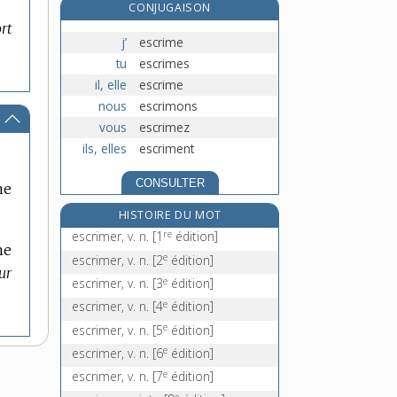
CONJUGAISON
escudo, n. m.
rt
j’
escrime
esculape, n. m.
tu
escrimes
e
e-si-mi
[7
édition]
il, elle
escrime
e
Ésope, n. m.
[7
édition]
nous
escrimons
vous
escrimez
ils, elles
escriment
CONSULTER
ne
HISTOIRE DU MOT
re
escrimer, v. n.
[1
édition]
ne
e
escrimer, v. n.
[2
édition]
ur
e
escrimer, v. n.
[3
édition]
e
escrimer, v. n.
[4
édition]
e
escrimer, v. n.
[5
édition]
e
escrimer, v. n.
[6
édition]
e
escrimer, v. n.
[7
édition]
e