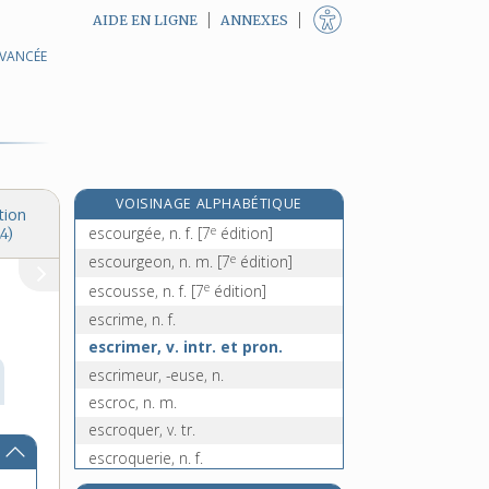
AIDE EN LIGNE
ANNEXES
AVANCÉE
re
escorne, n. f.
[1
édition]
escorte, n. f.
escorter, v. tr.
escorteur, n. m.
e
escosse, n. f.
[2
édition]
VOISINAGE ALPHABÉTIQUE
escouade, n. f.
tion
e
escourgée, n. f.
[7
édition]
4)
e
escourgeon, n. m.
[7
édition]
e
escousse, n. f.
[7
édition]
escrime, n. f.
escrimer, v. intr. et pron.
escrimeur, -euse, n.
escroc, n. m.
escroquer, v. tr.
escroquerie, n. f.
e
escroqueur, euse, n.
[8
édition]