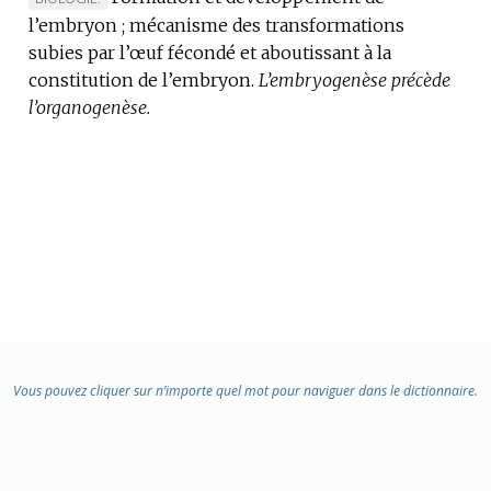
l’embryon ; mécanisme des transformations
DE
subies par l’œuf fécondé et aboutissant à la
DOMAINE
constitution de l’embryon.
:
L’embryogenèse précède
l’organogenèse.
Vous pouvez cliquer sur n’importe quel mot pour naviguer dans le dictionnaire.