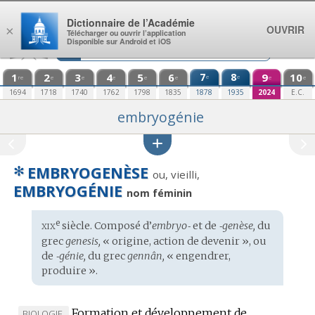
Aller au contenu
Dictionnaire de l’Académie
OUVRIR
×
Télécharger ou ouvrir l’application
Disponible sur Android et iOS
1
2
3
4
5
6
7
8
9
10
e
e
re
e
e
e
e
e
e
e
1694
1718
1740
1762
1798
1835
1878
1935
2024
E.C.
embryogénie
✻
EMBRYOGENÈSE
ou, vieilli,
EMBRYOGÉNIE
nom féminin
xix
e
Étymologie
siècle. Composé d’
embryo‑
et de
‑genèse,
du
:
grec
genesis,
« origine, action de devenir », ou
de
‑génie,
du
grec
gennân,
« engendrer,
produire ».
Formation et développement de
MARQUE
BIOLOGIE.