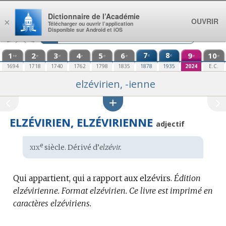
Aller au contenu
Dictionnaire de l’Académie
OUVRIR
×
Télécharger ou ouvrir l’application
Disponible sur Android et iOS
1
2
3
4
5
6
7
8
9
10
e
e
re
e
e
e
e
e
e
e
1694
1718
1740
1762
1798
1835
1878
1935
2024
E.C.
elzévirien, -ienne
ELZÉVIRIEN, ELZÉVIRIENNE
adjectif
xix
e
Étymologie
siècle. Dérivé d’
elzévir.
:
Qui appartient, qui a rapport aux elzévirs.
Édition
elzévirienne.
Format elzévirien.
Ce livre est imprimé en
caractères elzéviriens.