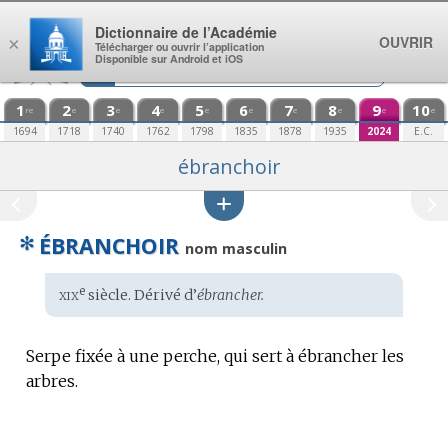
Aller au contenu
Dictionnaire de l’Académie
OUVRIR
×
Télécharger ou ouvrir l’application
Disponible sur Android et iOS
1
2
3
4
5
6
7
8
9
10
re
e
e
e
e
e
e
e
e
e
1694
1718
1740
1762
1798
1835
1878
1935
2024
E.C.
ébranchoir
✻
ÉBRANCHOIR
nom masculin
xix
e
Étymologie
siècle. Dérivé d’
ébrancher.
:
Serpe fixée à une perche, qui sert à ébrancher les
arbres.