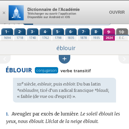
Aller au contenu
Dictionnaire de l’Académie
OUVRIR
×
Télécharger ou ouvrir l’application
Disponible sur Android et iOS
1
2
3
4
5
6
7
8
9
10
re
e
e
e
e
e
e
e
e
e
1694
1718
1740
1762
1798
1835
1878
1935
2024
E.C.
éblouir
ÉBLOUIR
conjugaison
verbe transitif
xii
e
Étymologie
siècle,
esbleuir,
puis
esbloïr.
Du
bas latin
:
*exblaudire,
tiré d’un radical
francique
*blaudi,
« faible (de vue ou d’esprit) ».
Aveugler par excès de lumière.
Le soleil éblouit les
1.
yeux, nous éblouit.
L’éclat de la neige éblouit.