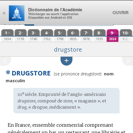
Aller au contenu
Dictionnaire de l’Académie
OUVRIR
×
Télécharger ou ouvrir l’application
Disponible sur Android et iOS
1
2
3
4
5
6
7
8
9
10
re
e
e
e
e
e
e
e
e
e
1694
1718
1740
1762
1798
1835
1878
1935
2024
E.C.
drugstore
✻
DRUGSTORE
Prononciation
(se prononce
dreugstore
)
nom
:
masculin
xx
e
Étymologie
siècle. Emprunté de l’
anglo-américain
:
drugstore,
composé de
store,
« magasin », et
drug,
« drogue, médicament ».
En France, ensemble commercial comprenant
généralement un bar, un restaurant, une librairie et