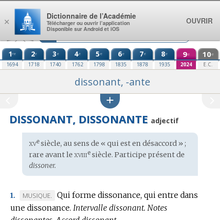
Aller au contenu
Dictionnaire de l’Académie
OUVRIR
×
Télécharger ou ouvrir l’application
Disponible sur Android et iOS
1
2
3
4
5
6
7
8
9
10
re
e
e
e
e
e
e
e
e
e
1694
1718
1740
1762
1798
1835
1878
1935
2024
E.C.
dissonant, -ante
DISSONANT, DISSONANTE
adjectif
xv
e
Étymologie
siècle, au sens de « qui est en désaccord » ;
:
xviii
e
rare avant le
siècle. Participe présent de
dissoner.
Qui forme dissonance, qui entre dans
MARQUE
MUSIQUE.
1.
une dissonance.
DE
Intervalle dissonant.
Notes
dissonantes.
DOMAINE
Accord dissonant.