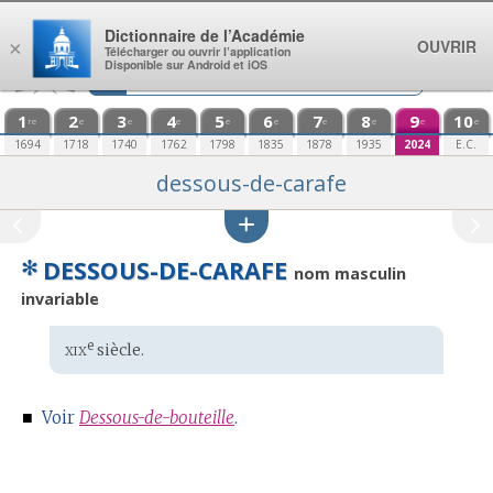
Aller au contenu
Dictionnaire de l’Académie
OUVRIR
×
Télécharger ou ouvrir l’application
Disponible sur Android et iOS
1
2
3
4
5
6
7
8
9
10
re
e
e
e
e
e
e
e
e
e
1694
1718
1740
1762
1798
1835
1878
1935
2024
E.C.
dessous-de-carafe
✻
DESSOUS-DE-CARAFE
nom masculin
invariable
xix
e
Étymologie
siècle.
:
■
Voir
Dessous-de-bouteille
.