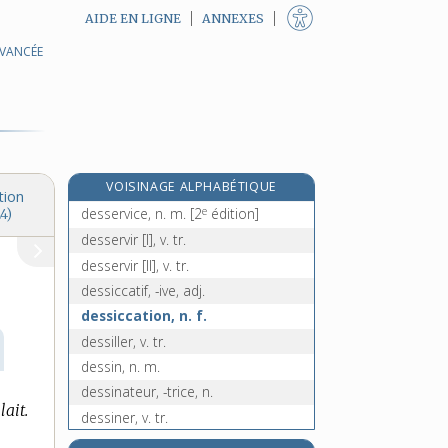
AIDE EN LIGNE
ANNEXES
AVANCÉE
dessert, n. m.
desserte [I], n. f.
desserte [II], n. f.
dessertir, v. tr.
dessertissage, n. m.
VOISINAGE ALPHABÉTIQUE
desservant, n. m.
tion
e
desservice, n. m.
[2
édition]
4)
desservir [I], v. tr.
desservir [II], v. tr.
dessiccatif, -ive, adj.
dessiccation, n. f.
dessiller, v. tr.
dessin, n. m.
dessinateur, -trice, n.
lait.
dessiner, v. tr.
dessoler [I], v. tr.