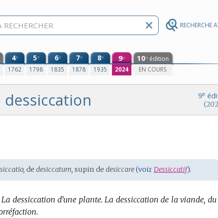
RECHERCHE 
4
5
6
7
8
9
10
e
e
e
e
e
édition
e
e
0
1762
1798
1835
1878
1935
2024
EN COURS
dessiccation
e
9
édi
(202
siccatio,
de
desiccatum,
supin de
desiccare
(voir
Dessiccatif
).
La dessiccation d’une plante.
La dessiccation de la viande, du 
orréfaction.