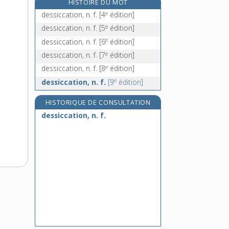
HISTOIRE DU MOT
dessoler [II], v. tr.
e
dessiccation, n. f.
[4
édition]
dessoucher, v. tr.
e
dessiccation, n. f.
[5
édition]
dessouder, v. tr.
e
dessiccation, n. f.
[6
édition]
dessouler, v. tr. et intr.
e
dessiccation, n. f.
[7
édition]
e
dessiccation, n. f.
[8
édition]
e
dessiccation, n. f.
[9
édition]
HISTORIQUE DE CONSULTATION
dessiccation, n. f.