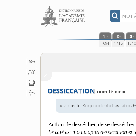
Aller au contenu
1
2
3
re
e
e
1694
1718
174
DESSICCATION
nom féminin
xiv
e
Étymologie
siècle. Emprunté du
bas latin
de
:
Action de dessécher, de se dessécher.
Le café est moulu après dessiccation et t