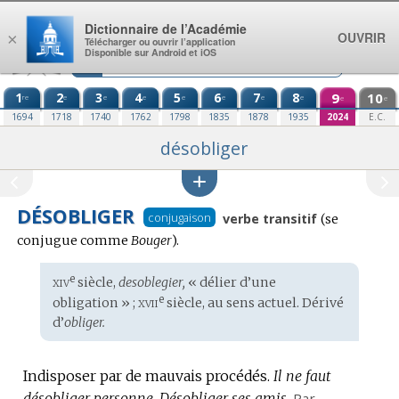
Aller au contenu
Dictionnaire de l’Académie
OUVRIR
×
Télécharger ou ouvrir l’application
Disponible sur Android et iOS
1
2
3
4
5
6
7
8
9
10
re
e
e
e
e
e
e
e
e
e
1694
1718
1740
1762
1798
1835
1878
1935
2024
E.C.
désobliger
DÉSOBLIGER
Conjugaiso
conjugaison
verbe transitif
(se
:
conjugue comme
Bouger
).
xiv
e
Étymologie
siècle,
desoblegier,
« délier d’une
:
xvii
e
obligation » ;
siècle, au sens actuel. Dérivé
d’
obliger.
Indisposer par de mauvais procédés.
Il ne faut
désobliger personne.
Désobliger ses amis.
Par