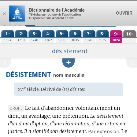
Aller au contenu
Dictionnaire de l’Académie
OUVRIR
×
Télécharger ou ouvrir l’application
Disponible sur Android et iOS
1
2
3
4
5
6
7
8
9
10
re
e
e
e
e
e
e
e
e
e
1694
1718
1740
1762
1798
1835
1878
1935
2024
E.C.
désistement
DÉSISTEMENT
nom masculin
xvi
e
Étymologie
siècle. Dérivé de
(se) désister.
:
Le fait d’abandonner volontairement un
MARQUE
DROIT.
droit, un avantage, une prétention.
DE
Le désistement
d’un droit d’option, d’une réclamation, d’une action en
DOMAINE
justice.
:
Il a signifié son désistement.
Par extension.
Le