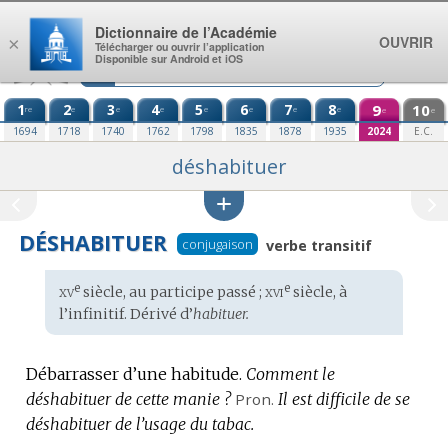
Aller au contenu
Dictionnaire de l’Académie
OUVRIR
×
Télécharger ou ouvrir l’application
Disponible sur Android et iOS
1
2
3
4
5
6
7
8
9
10
re
e
e
e
e
e
e
e
e
e
1694
1718
1740
1762
1798
1835
1878
1935
2024
E.C.
déshabituer
DÉSHABITUER
conjugaison
verbe transitif
xv
xvi
e
e
Étymologie
siècle, au participe passé ;
siècle, à
:
l’infinitif. Dérivé d’
habituer.
Débarrasser d’une habitude.
Comment le
déshabituer de cette manie ?
Pron.
Il est difficile de se
déshabituer de l’usage du tabac.